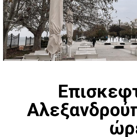
Επισκεφτ
Αλεξανδρούπ
ώρ