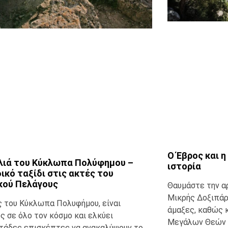
O Έβρος και 
λιά του Κύκλωπα Πολύφημου –
ιστορία
ικό ταξίδι στις ακτές του
κού Πελάγους
Θαυμάστε την α
Μικρής Δοξιπάρ
ς του Κύκλωπα Πολυφήμου, είναι
άμαξες, καθώς 
ς σε όλο τον κόσμο και ελκύει
Μεγάλων Θεών 
τάδες επισκέπτες να ανακαλύψουν το