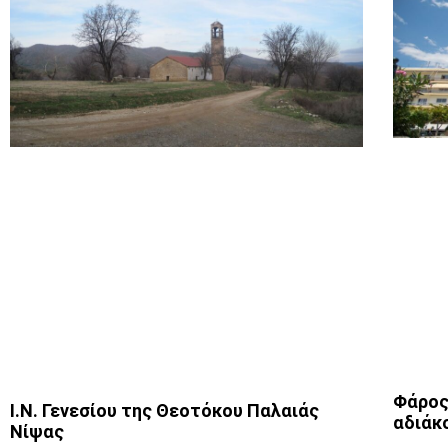
Φάρος
Ι.Ν. Γενεσίου της Θεοτόκου Παλαιάς
αδιάκ
Νίψας