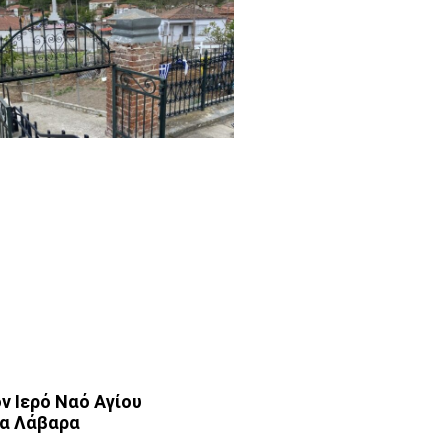
ν Ιερό Ναό Αγίου
τα Λάβαρα