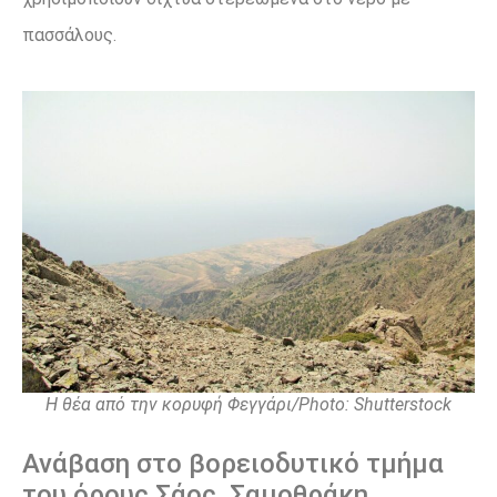
πασσάλους.
H θέα από την κορυφή Φεγγάρι/Photo: Shutterstock
Ανάβαση στο βορειοδυτικό τμήμα
του όρους Σάος, Σαμοθράκη