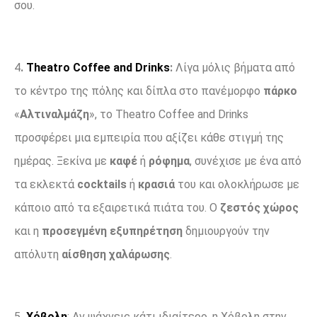
σου.
4
.
Theatro
Coffee
and
Drinks
:
Λίγα μόλις βήματα από
το κέντρο της πόλης και δίπλα στο πανέμορφο
πάρκο
«
Αλτιναλμάζη
», το Theatro Coffee and Drinks
προσφέρει μια εμπειρία που αξίζει κάθε στιγμή της
ημέρας. Ξεκίνα με
καφέ
ή
ρόφημα
, συνέχισε με ένα από
τα εκλεκτά
cocktails
ή
κρασιά
του και ολοκλήρωσε με
κάποιο από τα εξαιρετικά πιάτα του. Ο
ζεστός χώρος
και η
προσεγμένη εξυπηρέτηση
δημιουργούν την
απόλυτη
αίσθηση χαλάρωσης
.
5
.
Χόβολη
: Αν ψάχνεις κάτι ιδιαίτερο, η Χόβολη στην