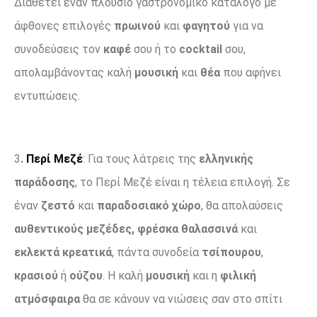
Διαθέτει έναν πλούσιο γαστρονομικό κατάλογο με
άφθονες επιλογές
πρωινού
και
φαγητού
για να
συνοδεύσεις τον
καφέ
σου ή το
cocktail
σου,
απολαμβάνοντας καλή
μουσική
και
θέα
που αφήνει
εντυπώσεις.
3
.
Περί Μεζέ
: Για τους λάτρεις της
ελληνικής
παράδοσης
, το Περί Μεζέ είναι η τέλεια επιλογή. Σε
έναν
ζεστό
και
παραδοσιακό χώρο
, θα απολαύσεις
αυθεντικούς μεζέδες,
φρέσκα θαλασσινά
και
εκλεκτά κρεατικά
, πάντα συνοδεία
τσίπουρου
,
κρασιού
ή
ούζου
. Η καλή
μουσική
και η
φιλική
ατμόσφαιρα
θα σε κάνουν να νιώσεις σαν στο σπίτι