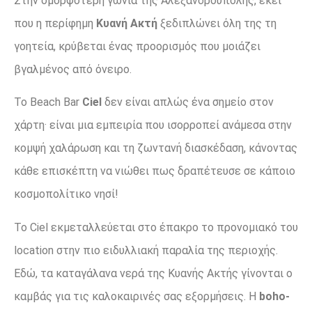
Στην ομορφότερη γωνιά της Αλεξανδρούπολης, εκεί
που η περίφημη
Κυανή Ακτή
ξεδιπλώνει όλη της τη
γοητεία, κρύβεται ένας προορισμός που μοιάζει
βγαλμένος από όνειρο.
Τ
ο
Beach Bar
Ciel
δεν είναι απλώς ένα σημείο στον
χάρτη· είναι μια εμπειρία που ισορροπεί ανάμεσα στην
κομψή χαλάρωση και τη ζωντανή διασκέδαση, κάνοντας
κάθε επισκέπτη να νιώθει πως δραπέτευσε σε κάποιο
κοσμοπολίτικο νησί
!
Το Ciel εκμεταλλεύεται στο έπακρο το προνομιακό του
location στην πιο ειδυλλιακή παραλία της περιοχής.
Εδώ, τα καταγάλανα νερά της Κυανής Ακτής γίνονται ο
καμβάς για τις καλοκαιρινές σας εξορμήσεις. Η
boho-