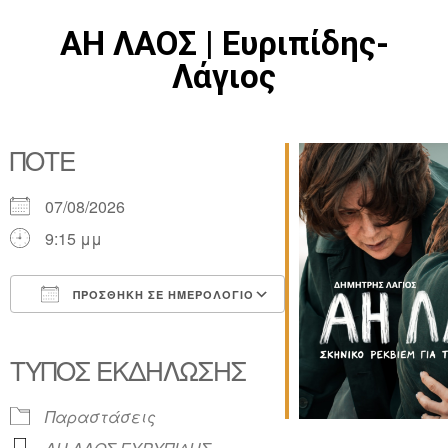
ΑΗ ΛΑΟΣ | Ευριπίδης-
Λάγιος
ΠΌΤΕ
07/08/2026
9:15 μμ
ΠΡΟΣΘΉΚΗ ΣΕ ΗΜΕΡΟΛΌΓΙΟ
Λήψη ICS
Ημερολόγιο Google
iCalendar
Office 365
Outlook Live
ΤΎΠΟΣ ΕΚΔΉΛΩΣΗΣ
Παραστάσεις