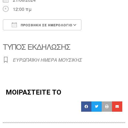
12:00 πμ
ΠΡΟΣΘΉΚΗ ΣΕ ΗΜΕΡΟΛΌΓΙΟ
Λήψη ICS
Ημερολόγιο Google
iCalendar
Office 365
Outlook Live
ΤΎΠΟΣ ΕΚΔΉΛΩΣΗΣ
ΕΥΡΩΠΑΪΚΗ ΗΜΕΡΑ ΜΟΥΣΙΚΗΣ
ΜΟΙΡΑΣΤΕΙΤΕ ΤΟ