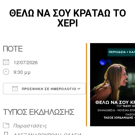
ΘΕΛΩ ΝΑ ΣΟΥ ΚΡΑΤΑΩ ΤΟ
ΧΕΡΙ
ΠΌΤΕ
12/07/2026
9:30 μμ
ΠΡΟΣΘΉΚΗ ΣΕ ΗΜΕΡΟΛΌΓΙΟ
Λήψη ICS
Ημερολόγιο Google
iCalendar
Office 365
Outlook Live
ΤΎΠΟΣ ΕΚΔΉΛΩΣΗΣ
Παραστάσεις