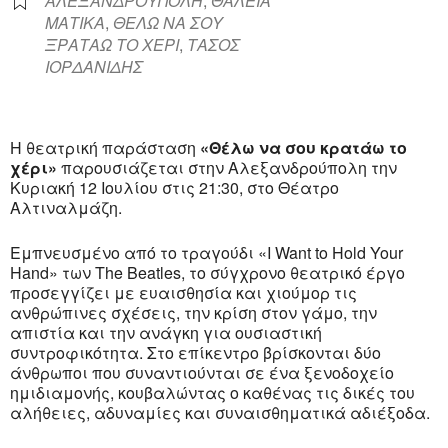
ΑΛΕΞΑΝΔΡΟΥΠΟΛΗ
,
ΘΑΛΕΙΑ
ΜΑΤΙΚΑ
,
ΘΕΛΩ ΝΑ ΣΟΥ
ΞΡΑΤΑΩ ΤΟ ΧΕΡΙ
,
ΤΑΣΟΣ
ΙΟΡΔΑΝΙΔΗΣ
Η θεατρική παράσταση
«Θέλω να σου κρατάω το
χέρι»
παρουσιάζεται στην
Αλεξανδρούπολη
την
Κυριακή 12 Ιουλίου στις 21:30, στο
Θέατρο
Αλτιναλμάζη
.
Εμπνευσμένο από το τραγούδι «I Want to Hold Your
Hand» των
The Beatles
, το σύγχρονο θεατρικό έργο
προσεγγίζει με ευαισθησία και χιούμορ τις
ανθρώπινες σχέσεις, την κρίση στον γάμο, την
απιστία και την ανάγκη για ουσιαστική
συντροφικότητα. Στο επίκεντρο βρίσκονται δύο
άνθρωποι που συναντιούνται σε ένα ξενοδοχείο
ημιδιαμονής, κουβαλώντας ο καθένας τις δικές του
αλήθειες, αδυναμίες και συναισθηματικά αδιέξοδα.