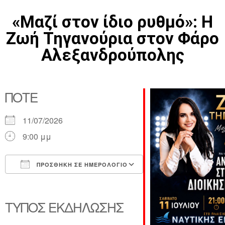
«Μαζί στον ίδιο ρυθμό»: Η
Ζωή Τηγανούρια στον Φάρο
Αλεξανδρούπολης
ΠΌΤΕ
11/07/2026
9:00 μμ
ΠΡΟΣΘΉΚΗ ΣΕ ΗΜΕΡΟΛΌΓΙΟ
Λήψη ICS
Ημερολόγιο Google
iCalendar
Office 365
Outlook Live
ΤΎΠΟΣ ΕΚΔΉΛΩΣΗΣ