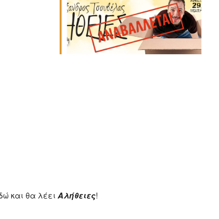
δώ και θα λέει
Αλήθειες
!