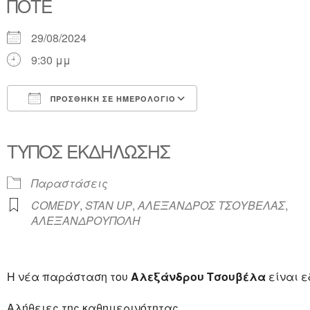
ΠΌΤΕ
29/08/2024
9:30 μμ
ΠΡΟΣΘΉΚΗ ΣΕ ΗΜΕΡΟΛΌΓΙΟ
Λήψη ICS
Ημερολόγιο Google
iCalendar
Office 365
Outlook Live
ΤΎΠΟΣ ΕΚΔΉΛΩΣΗΣ
Παραστάσεις
COMEDY
,
STAN UP
,
ΑΛΕΞΑΝΔΡΟΣ ΤΣΟΥΒΕΛΑΣ
,
ΑΛΕΞΑΝΔΡΟΥΠΟΛΗ
Η νέα παράσταση του
Αλεξάνδρου Τσουβέλα
είναι ε
Αλήθειες της καθημερινότητας