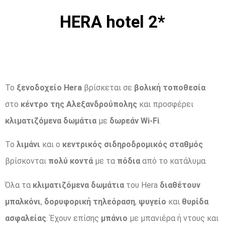
HERA hotel 2*
Το
ξενοδοχείο Hera
βρίσκεται σε
βολική τοποθεσία
στο
κέντρο της Αλεξανδρούπολης
και προσφέρει
κλιματιζόμενα δωμάτια
με
δωρεάν Wi-Fi
.
Το
λιμάνι
και ο
κεντρικός σιδηροδρομικός σταθμός
βρίσκονται
πολύ κοντά
με τα
πόδια
από το κατάλυμα.
Όλα τα
κλιματιζόμενα δωμάτια
του Hera
διαθέτουν
μπαλκόνι
,
δορυφορική τηλεόραση
,
ψυγείο
και
θυρίδα
ασφαλείας
. Έχουν επίσης
μπάνιο
με μπανιέρα ή ντους και