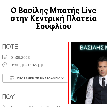
Ο Βασίλης Μπατής Live
στην Κεντρική Πλατεία
Σουφλίου
ΠΌΤΕ
01/09/2023
9:30 μμ - 11:45 μμ
ΠΡΟΣΘΉΚΗ ΣΕ ΗΜΕΡΟΛΌΓΙΟ
Λήψη ICS
Ημερολόγιο Google
iCalendar
Office 365
Outlook Live
ΠΟΎ