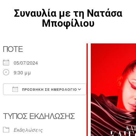
Συναυλία με τη Νατάσα
Μποφίλιου
ΠΌΤΕ
05/07/2024
9:30 μμ
ΠΡΟΣΘΉΚΗ ΣΕ ΗΜΕΡΟΛΌΓΙΟ
Λήψη ICS
Ημερολόγιο Google
iCalendar
Office 365
Outlook Live
ΤΎΠΟΣ ΕΚΔΉΛΩΣΗΣ
Εκδηλώσεις