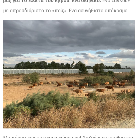
μας για το Δέλτα του Εβρου. Ενα σκηνικό.
Ενα «αλλού»
με απροσδιόριστο το «πού;». Ενα ασυνήθιστο απόκοσμο.
Μα πόσες χώρες έχει η χώρα μου! Χαζεύουμε ως θεατές