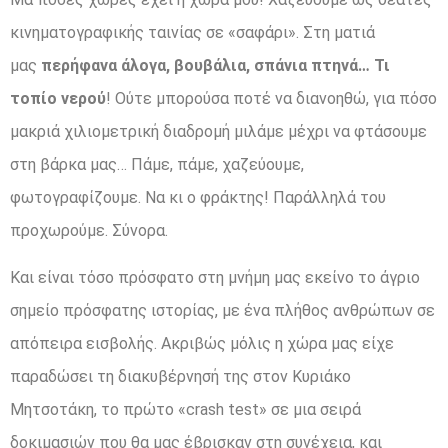
κινηματογραφικής ταινίας σε «σαφάρι». Στη ματιά
μας
περήφανα άλογα, βουβάλια, σπάνια πτηνά… Τι
τοπίο νερού
! Ούτε μπορούσα ποτέ να διανοηθώ, για πόσο
μακριά χιλιομετρική διαδρομή μιλάμε μέχρι να φτάσουμε
στη βάρκα μας… Πάμε, πάμε, χαζεύουμε,
φωτογραφίζουμε. Να κι ο φράκτης! Παράλληλά του
προχωρούμε. Σύνορα.
Και είναι τόσο πρόσφατο στη μνήμη μας εκείνο το άγριο
σημείο πρόσφατης ιστορίας, με ένα πλήθος ανθρώπων σε
απόπειρα εισβολής. Ακριβώς μόλις η χώρα μας είχε
παραδώσει τη διακυβέρνησή της στον Κυριάκο
Μητσοτάκη, το πρώτο «crash test» σε μια σειρά
δοκιμασιών που θα μας έβρισκαν στη συνέχεια, και