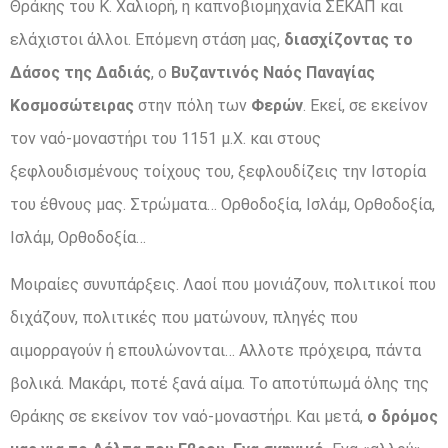
Θράκης του Κ. Χαλιορή, η καπνοβιομηχανία ΣΕΚΑΠ και
ελάχιστοι άλλοι. Επόμενη στάση μας,
διασχίζοντας το
Δάσος της Δαδιάς
, ο
Βυζαντινός Ναός Παναγίας
Κοσμοσώτειρας
στην πόλη των
Φερών
. Εκεί, σε εκείνον
τον ναό-μοναστήρι του 1151 μ.Χ. και στους
ξεφλουδισμένους τοίχους του, ξεφλουδίζεις την Ιστορία
του έθνους μας. Στρώματα… Ορθοδοξία, Ισλάμ, Ορθοδοξία,
Ισλάμ, Ορθοδοξία…
Μοιραίες συνυπάρξεις. Λαοί που μονιάζουν, πολιτικοί που
διχάζουν, πολιτικές που ματώνουν, πληγές που
αιμορραγούν ή επουλώνονται… Αλλοτε πρόχειρα, πάντα
βολικά. Μακάρι, ποτέ ξανά αίμα. Το αποτύπωμά όλης της
Θράκης σε εκείνον τον ναό-μοναστήρι. Και μετά,
ο δρόμος